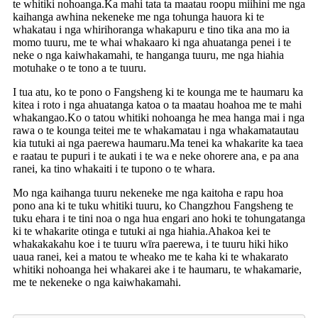
te whitiki nohoanga.Ka mahi tata ta maatau roopu miihini me nga
kaihanga awhina nekeneke me nga tohunga hauora ki te
whakatau i nga whirihoranga whakapuru e tino tika ana mo ia
momo tuuru, me te whai whakaaro ki nga ahuatanga penei i te
neke o nga kaiwhakamahi, te hanganga tuuru, me nga hiahia
motuhake o te tono a te tuuru.
I tua atu, ko te pono o Fangsheng ki te kounga me te haumaru ka
kitea i roto i nga ahuatanga katoa o ta maatau hoahoa me te mahi
whakangao.Ko o tatou whitiki nohoanga he mea hanga mai i nga
rawa o te kounga teitei me te whakamatau i nga whakamatautau
kia tutuki ai nga paerewa haumaru.Ma tenei ka whakarite ka taea
e raatau te pupuri i te aukati i te wa e neke ohorere ana, e pa ana
ranei, ka tino whakaiti i te tupono o te whara.
Mo nga kaihanga tuuru nekeneke me nga kaitoha e rapu hoa
pono ana ki te tuku whitiki tuuru, ko Changzhou Fangsheng te
tuku ehara i te tini noa o nga hua engari ano hoki te tohungatanga
ki te whakarite otinga e tutuki ai nga hiahia.Ahakoa kei te
whakakakahu koe i te tuuru wīra paerewa, i te tuuru hiki hiko
uaua ranei, kei a matou te wheako me te kaha ki te whakarato
whitiki nohoanga hei whakarei ake i te haumaru, te whakamarie,
me te nekeneke o nga kaiwhakamahi.