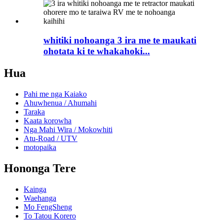
whitiki nohoanga 3 ira me te maukati
ohotata ki te whakahoki...
Hua
Pahi me nga Kaiako
Ahuwhenua / Ahumahi
Taraka
Kaata korowha
Nga Mahi Wira / Mokowhiti
Atu-Road / UTV
motopaika
Hononga Tere
Kainga
Waehanga
Mo FengSheng
To Tatou Korero