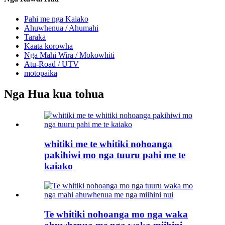
Pahi me nga Kaiako
Ahuwhenua / Ahumahi
Taraka
Kaata korowha
Nga Mahi Wira / Mokowhiti
Atu-Road / UTV
motopaika
Nga Hua kua tohua
whitiki me te whitiki nohoanga
pakihiwi mo nga tuuru pahi me te
kaiako
Te whitiki nohoanga mo nga waka