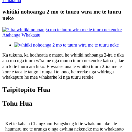
Tīmatahia
whitiki nohoanga 2 mo te tuuru wīra me te tuuru
neke
Ka tukuna, ka hoahoatia e matou he whitiki nohoanga 2-ira e tika
ana mo nga tuuru wīra me nga momo tuuru nekeneke katoa， tae
atu ki te tuuru ara hiko. E waatea ana te whitiki tuuru 2-ira me te
kore e taea te tango i runga i te tono, he rereke nga whiringa
whakapuru he mea whakarite ki nga tuuru rereke.
Taipitopito Hua
Tohu Hua
Kei te kaha a Changzhou Fangsheng ki te whakanui ake i te
haumaru me te urunga o nga awhina nekeneke ma te whakarato