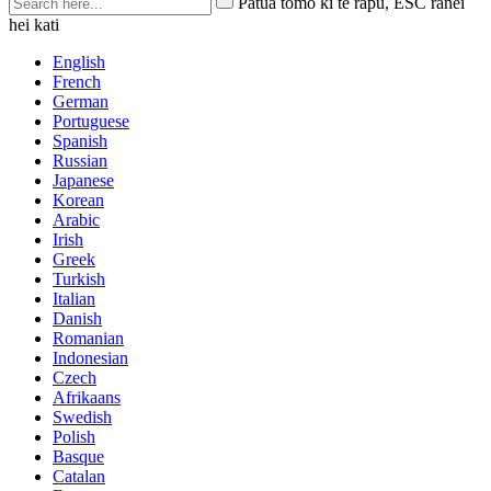
Patua tomo ki te rapu, ESC ranei
hei kati
English
French
German
Portuguese
Spanish
Russian
Japanese
Korean
Arabic
Irish
Greek
Turkish
Italian
Danish
Romanian
Indonesian
Czech
Afrikaans
Swedish
Polish
Basque
Catalan