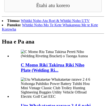
Ētahi atu korero
Tōmua:
Whitiki Noho Atu Rori & Whitiki Noho UTV
Panuku:
Whitiki Noho Mo Te Kete Whakangau Me te Kete
Korowha
Hua e Pa ana
C Momo Riki Takirua Riki Niho
Plate (Welding Ri...
Utu Whakataetae rarawe 2 4 6 pahi