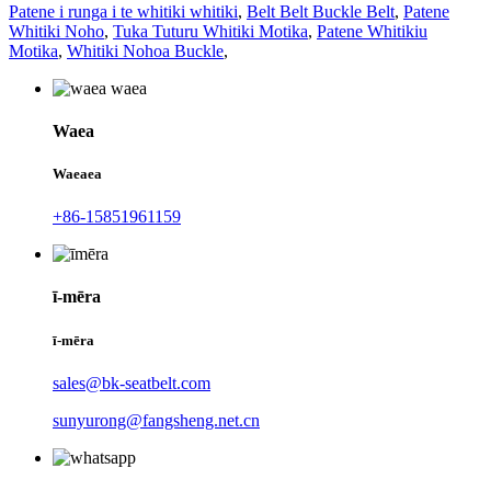
Patene i runga i te whitiki whitiki
,
Belt Belt Buckle Belt
,
Patene
Whitiki Noho
,
Tuka Tuturu Whitiki Motika
,
Patene Whitikiu
Motika
,
Whitiki Nohoa Buckle
,
Waea
Waeaea
+86-15851961159
ī-mēra
ī-mēra
sales@bk-seatbelt.com
sunyurong@fangsheng.net.cn