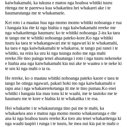
kaiwhakamahi, ka tukuna e matou nga hoahoa whitiki tuuru
ritenga me te paerewa kua whakaritea hei whakarei ake i te
haumarutanga me te whakamarie.
Kei roto i a maatau hua nga momo momo whitiki nohoanga e rua
i hangaia kia rite ki nga hiahia o nga kaiwhakamahi rereke me
nga whakaritenga haumaru: ko te whitiki nohoanga 2-ira ka taea
te tango me te whitiki nohoanga pateko-kore.Ko nga whitiki
tuuru ka taea te whakangawari me te ngawari ki te whakamahi,
ka taea e nga kaiwhakamahi te whakaroa, te tango pai ranei i te
whitiki, na reira ka uru ki nga tuunga noho me nga mahi
rereke.He tino painga tenei ahuatanga i roto i nga tuuru nekeneke
e hiahia ana nga kaiwhakamahi kia nui ake te waatea o te neke ki
te uru ki nga mahi o ia ra.
He rereke, ko o maatau whitiki nohoanga pateko kaore e taea te
tango he otinga ngawari, pakari hoki mo nga kaiwhakamahi e
rapu ana i nga whakarereketanga iti me te tino pumau.Ko enei
whitiki i hangaia kia mau tonu ki te waahi, me te tautoko me te
haumaru me te kore e hiahia ki te whakatika i te roa.
Hei whakarite i te whakaurunga tino pai me te mahi, ka
whakaekea ano e matou nga momo momo whakaurunga e rite
ana ki nga hoahoa tuuru rereke.Ka toro atu tenei whakaritenga ki
nga waahi taapiri i runga i te tuuru, he mea nui kia pai te mahi o