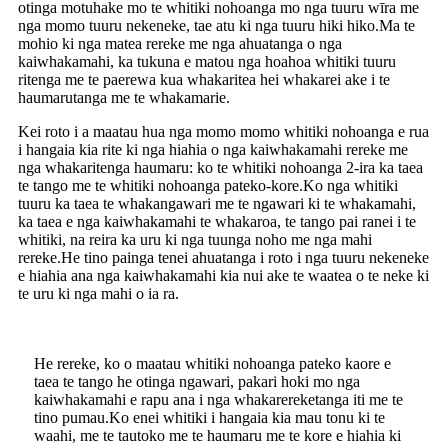
otinga motuhake mo te whitiki nohoanga mo nga tuuru wīra me
nga momo tuuru nekeneke, tae atu ki nga tuuru hiki hiko.Ma te
mohio ki nga matea rereke me nga ahuatanga o nga
kaiwhakamahi, ka tukuna e matou nga hoahoa whitiki tuuru
ritenga me te paerewa kua whakaritea hei whakarei ake i te
haumarutanga me te whakamarie.
Kei roto i a maatau hua nga momo momo whitiki nohoanga e rua
i hangaia kia rite ki nga hiahia o nga kaiwhakamahi rereke me
nga whakaritenga haumaru: ko te whitiki nohoanga 2-ira ka taea
te tango me te whitiki nohoanga pateko-kore.Ko nga whitiki
tuuru ka taea te whakangawari me te ngawari ki te whakamahi,
ka taea e nga kaiwhakamahi te whakaroa, te tango pai ranei i te
whitiki, na reira ka uru ki nga tuunga noho me nga mahi
rereke.He tino painga tenei ahuatanga i roto i nga tuuru nekeneke
e hiahia ana nga kaiwhakamahi kia nui ake te waatea o te neke ki
te uru ki nga mahi o ia ra.
He rereke, ko o maatau whitiki nohoanga pateko kaore e
taea te tango he otinga ngawari, pakari hoki mo nga
kaiwhakamahi e rapu ana i nga whakarereketanga iti me te
tino pumau.Ko enei whitiki i hangaia kia mau tonu ki te
waahi, me te tautoko me te haumaru me te kore e hiahia ki