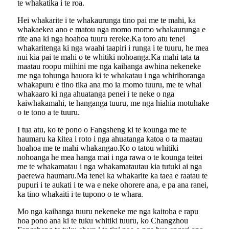
te whakatika i te roa.
Hei whakarite i te whakaurunga tino pai me te mahi, ka
whakaekea ano e matou nga momo momo whakaurunga e
rite ana ki nga hoahoa tuuru rereke.Ka toro atu tenei
whakaritenga ki nga waahi taapiri i runga i te tuuru, he mea
nui kia pai te mahi o te whitiki nohoanga.Ka mahi tata ta
maatau roopu miihini me nga kaihanga awhina nekeneke
me nga tohunga hauora ki te whakatau i nga whirihoranga
whakapuru e tino tika ana mo ia momo tuuru, me te whai
whakaaro ki nga ahuatanga penei i te neke o nga
kaiwhakamahi, te hanganga tuuru, me nga hiahia motuhake
o te tono a te tuuru.
I tua atu, ko te pono o Fangsheng ki te kounga me te
haumaru ka kitea i roto i nga ahuatanga katoa o ta maatau
hoahoa me te mahi whakangao.Ko o tatou whitiki
nohoanga he mea hanga mai i nga rawa o te kounga teitei
me te whakamatau i nga whakamatautau kia tutuki ai nga
paerewa haumaru.Ma tenei ka whakarite ka taea e raatau te
pupuri i te aukati i te wa e neke ohorere ana, e pa ana ranei,
ka tino whakaiti i te tupono o te whara.
Mo nga kaihanga tuuru nekeneke me nga kaitoha e rapu
hoa pono ana ki te tuku whitiki tuuru, ko Changzhou