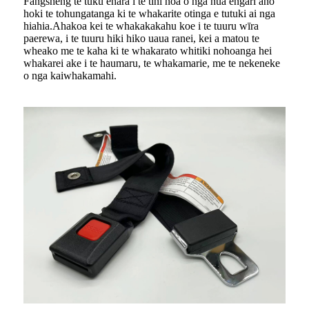
Fangsheng te tuku ehara i te tini noa o nga hua engari ano
hoki te tohungatanga ki te whakarite otinga e tutuki ai nga
hiahia.Ahakoa kei te whakakakahu koe i te tuuru wīra
paerewa, i te tuuru hiki hiko uaua ranei, kei a matou te
wheako me te kaha ki te whakarato whitiki nohoanga hei
whakarei ake i te haumaru, te whakamarie, me te nekeneke
o nga kaiwhakamahi.