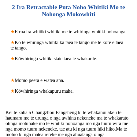
2 Ira Retractable Puta Noho Whitiki Mo te
Nohonga Mokowhiti
★
E rua ira whitiki whitiki me te whiringa whitiki nohoanga.
★
Ko te whiringa whitiki ka taea te tango me te kore e taea
te tango.
★
Kōwhiringa whitiki staic taea te whakarite.
★
Momo peera e wātea ana.
★
Kōwhiringa whakapuru maha.
Kei te kaha a Changzhou Fangsheng ki te whakanui ake i te
haumaru me te urunga o nga awhina nekeneke ma te whakarato
otinga motuhake mo te whitiki nohoanga mo nga tuuru wīra me
nga momo tuuru nekeneke, tae atu ki nga tuuru hiki hiko.Ma te
mohio ki nga matea rereke me nga ahuatanga o nga