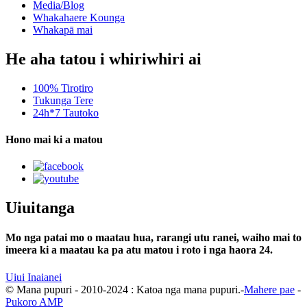
Media/Blog
Whakahaere Kounga
Whakapā mai
He aha tatou i whiriwhiri ai
100% Tirotiro
Tukunga Tere
24h*7 Tautoko
Hono mai ki a matou
Uiuitanga
Mo nga patai mo o maatau hua, rarangi utu ranei, waiho mai to
imeera ki a maatau ka pa atu matou i roto i nga haora 24.
Uiui Inaianei
© Mana pupuri - 2010-2024 : Katoa nga mana pupuri.-
Mahere pae
-
Pukoro AMP