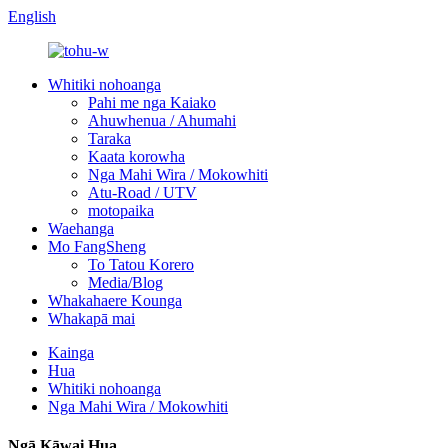
English
Whitiki nohoanga
Pahi me nga Kaiako
Ahuwhenua / Ahumahi
Taraka
Kaata korowha
Nga Mahi Wira / Mokowhiti
Atu-Road / UTV
motopaika
Waehanga
Mo FangSheng
To Tatou Korero
Media/Blog
Whakahaere Kounga
Whakapā mai
Kainga
Hua
Whitiki nohoanga
Nga Mahi Wira / Mokowhiti
Ngā Kāwai Hua