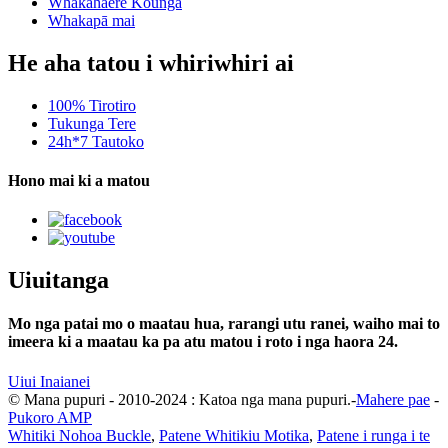
Whakahaere Kounga
Whakapā mai
He aha tatou i whiriwhiri ai
100% Tirotiro
Tukunga Tere
24h*7 Tautoko
Hono mai ki a matou
Uiuitanga
Mo nga patai mo o maatau hua, rarangi utu ranei, waiho mai to
imeera ki a maatau ka pa atu matou i roto i nga haora 24.
Uiui Inaianei
© Mana pupuri - 2010-2024 : Katoa nga mana pupuri.-
Mahere pae
-
Pukoro AMP
Whitiki Nohoa Buckle
,
Patene Whitikiu Motika
,
Patene i runga i te