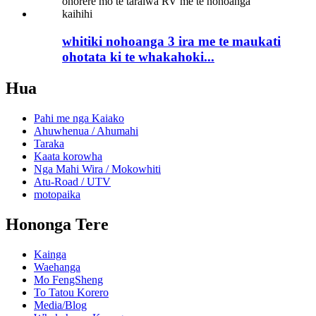
whitiki nohoanga 3 ira me te maukati
ohotata ki te whakahoki...
Hua
Pahi me nga Kaiako
Ahuwhenua / Ahumahi
Taraka
Kaata korowha
Nga Mahi Wira / Mokowhiti
Atu-Road / UTV
motopaika
Hononga Tere
Kainga
Waehanga
Mo FengSheng
To Tatou Korero
Media/Blog