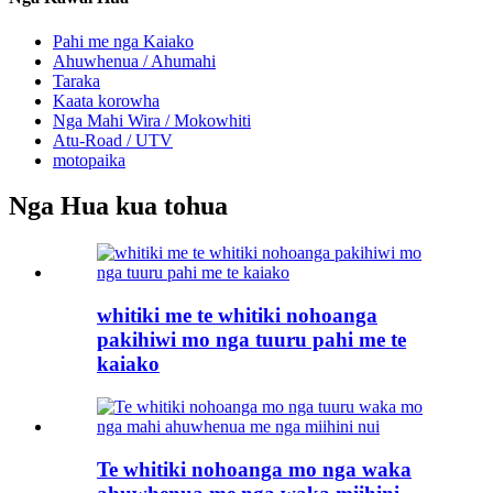
Pahi me nga Kaiako
Ahuwhenua / Ahumahi
Taraka
Kaata korowha
Nga Mahi Wira / Mokowhiti
Atu-Road / UTV
motopaika
Nga Hua kua tohua
whitiki me te whitiki nohoanga
pakihiwi mo nga tuuru pahi me te
kaiako
Te whitiki nohoanga mo nga waka