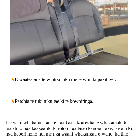
★
E waatea ana te whitiki hiku me te whitiki pakihiwi.
★
Patohia te tukutuku tae ki te kōwhiringa.
I te wa e whakanuia ana e nga kaata korowha te whakamahi ki
tua atu o nga kaakaariki ki roto i nga taiao kanorau ake, tae atu ki
nga hapori noho nui me nga waahi whakangau o waho, ka tino