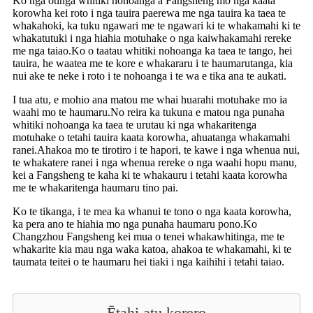
Ko nga otinga whitiki nohoanga a Fangsheng mo nga kaata
korowha kei roto i nga tauira paerewa me nga tauira ka taea te
whakahoki, ka tuku ngawari me te ngawari ki te whakamahi ki te
whakatutuki i nga hiahia motuhake o nga kaiwhakamahi rereke
me nga taiao.Ko o taatau whitiki nohoanga ka taea te tango, hei
tauira, he waatea me te kore e whakararu i te haumarutanga, kia
nui ake te neke i roto i te nohoanga i te wa e tika ana te aukati.
I tua atu, e mohio ana matou me whai huarahi motuhake mo ia
waahi mo te haumaru.No reira ka tukuna e matou nga punaha
whitiki nohoanga ka taea te urutau ki nga whakaritenga
motuhake o tetahi tauira kaata korowha, ahuatanga whakamahi
ranei.Ahakoa mo te tirotiro i te hapori, te kawe i nga whenua nui,
te whakatere ranei i nga whenua rereke o nga waahi hopu manu,
kei a Fangsheng te kaha ki te whakauru i tetahi kaata korowha
me te whakaritenga haumaru tino pai.
Ko te tikanga, i te mea ka whanui te tono o nga kaata korowha,
ka pera ano te hiahia mo nga punaha haumaru pono.Ko
Changzhou Fangsheng kei mua o tenei whakawhitinga, me te
whakarite kia mau nga waka katoa, ahakoa te whakamahi, ki te
taumata teitei o te haumaru hei tiaki i nga kaihihi i tetahi taiao.
Ētahi atu korero