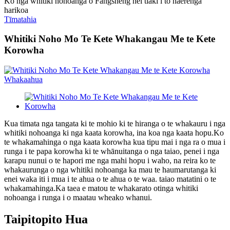
Ko nga whitiki nohoanga o Fangsheng hei tiaki i to haerenga
harikoa
Tīmatahia
Whitiki Noho Mo Te Kete Whakangau Me te Kete
Korowha
Kua timata nga tangata ki te mohio ki te hiranga o te whakauru i nga
whitiki nohoanga ki nga kaata korowha, ina koa nga kaata hopu.Ko
te whakamahinga o nga kaata korowha kua tipu mai i nga ra o mua i
runga i te papa korowha ki te whānuitanga o nga taiao, penei i nga
karapu nunui o te hapori me nga mahi hopu i waho, na reira ko te
whakaurunga o nga whitiki nohoanga ka mau te haumarutanga ki
enei waka iti i mua i te ahua o te ahua o te waa. taiao matatini o te
whakamahinga.Ka taea e matou te whakarato otinga whitiki
nohoanga i runga i o maatau wheako whanui.
Taipitopito Hua