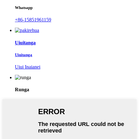
Whatsapp
+86-15851961159
Uiuitanga
Uiuitanga
Uiui Inaianei
Runga