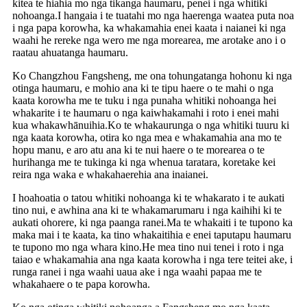
kitea te hiahia mo nga tikanga haumaru, penei i nga whitiki
nohoanga.I hangaia i te tuatahi mo nga haerenga waatea puta noa
i nga papa korowha, ka whakamahia enei kaata i naianei ki nga
waahi he rereke nga wero me nga morearea, me arotake ano i o
raatau ahuatanga haumaru.
Ko Changzhou Fangsheng, me ona tohungatanga hohonu ki nga
otinga haumaru, e mohio ana ki te tipu haere o te mahi o nga
kaata korowha me te tuku i nga punaha whitiki nohoanga hei
whakarite i te haumaru o nga kaiwhakamahi i roto i enei mahi
kua whakawhānuihia.Ko te whakaurunga o nga whitiki tuuru ki
nga kaata korowha, otira ko nga mea e whakamahia ana mo te
hopu manu, e aro atu ana ki te nui haere o te morearea o te
hurihanga me te tukinga ki nga whenua taratara, koretake kei
reira nga waka e whakahaerehia ana inaianei.
I hoahoatia o tatou whitiki nohoanga ki te whakarato i te aukati
tino nui, e awhina ana ki te whakamarumaru i nga kaihihi ki te
aukati ohorere, ki nga paanga ranei.Ma te whakaiti i te tupono ka
maka mai i te kaata, ka tino whakaitihia e enei taputapu haumaru
te tupono mo nga whara kino.He mea tino nui tenei i roto i nga
taiao e whakamahia ana nga kaata korowha i nga tere teitei ake, i
runga ranei i nga waahi uaua ake i nga waahi papaa me te
whakahaere o te papa korowha.