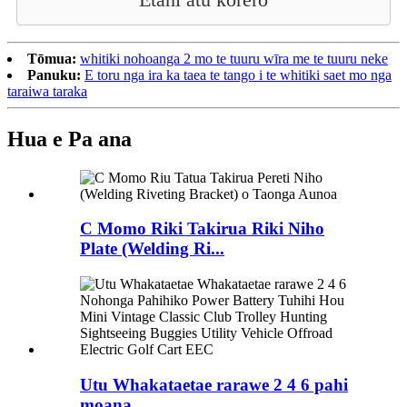
Tōmua:
whitiki nohoanga 2 mo te tuuru wīra me te tuuru neke
Panuku:
E toru nga ira ka taea te tango i te whitiki saet mo nga
taraiwa taraka
Hua e Pa ana
C Momo Riki Takirua Riki Niho
Plate (Welding Ri...
Utu Whakataetae rarawe 2 4 6 pahi
moana...