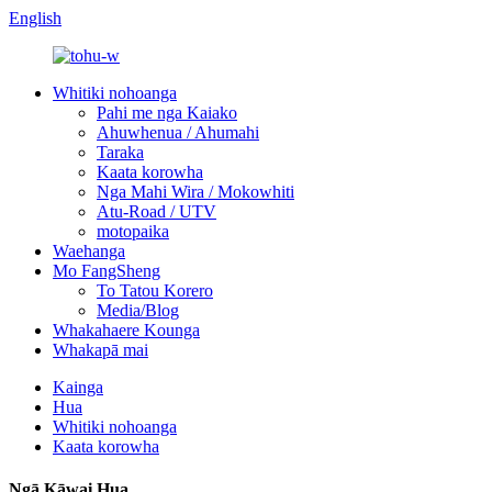
English
Whitiki nohoanga
Pahi me nga Kaiako
Ahuwhenua / Ahumahi
Taraka
Kaata korowha
Nga Mahi Wira / Mokowhiti
Atu-Road / UTV
motopaika
Waehanga
Mo FangSheng
To Tatou Korero
Media/Blog
Whakahaere Kounga
Whakapā mai
Kainga
Hua
Whitiki nohoanga
Kaata korowha
Ngā Kāwai Hua