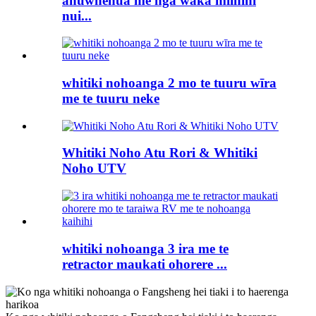
ahuwhenua me nga waka miihini
nui...
whitiki nohoanga 2 mo te tuuru wīra
me te tuuru neke
Whitiki Noho Atu Rori & Whitiki
Noho UTV
whitiki nohoanga 3 ira me te
retractor maukati ohorere ...