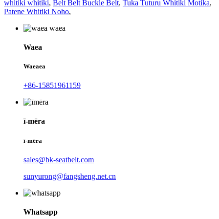
whitiki whitiki
,
Belt Belt Buckle Belt
,
Tuka Tuturu Whitiki Motika
,
Patene Whitiki Noho
,
Waea
Waeaea
+86-15851961159
ī-mēra
ī-mēra
sales@bk-seatbelt.com
sunyurong@fangsheng.net.cn
Whatsapp