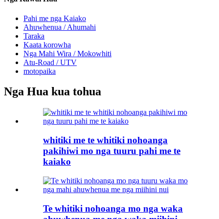
Pahi me nga Kaiako
Ahuwhenua / Ahumahi
Taraka
Kaata korowha
Nga Mahi Wira / Mokowhiti
Atu-Road / UTV
motopaika
Nga Hua kua tohua
whitiki me te whitiki nohoanga
pakihiwi mo nga tuuru pahi me te
kaiako
Te whitiki nohoanga mo nga waka