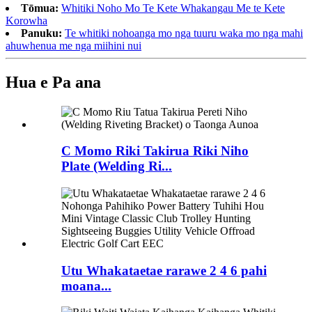
Tōmua:
Whitiki Noho Mo Te Kete Whakangau Me te Kete
Korowha
Panuku:
Te whitiki nohoanga mo nga tuuru waka mo nga mahi
ahuwhenua me nga miihini nui
Hua e Pa ana
C Momo Riki Takirua Riki Niho
Plate (Welding Ri...
Utu Whakataetae rarawe 2 4 6 pahi
moana...