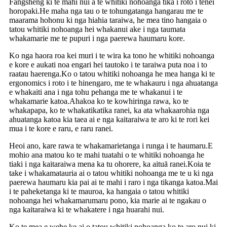
Fangsheng ki te mahi nui a te whitiki nohoanga tika i roto i tenei
horopaki.He maha nga tau o te tohungatanga hangarau me te
maarama hohonu ki nga hiahia taraiwa, he mea tino hangaia o
tatou whitiki nohoanga hei whakanui ake i nga taumata
whakamarie me te pupuri i nga paerewa haumaru kore.
Ko nga haora roa kei muri i te wira ka tono he whitiki nohoanga
e kore e aukati noa engari hei tautoko i te taraiwa puta noa i to
raatau haerenga.Ko o tatou whitiki nohoanga he mea hanga ki te
ergonomics i roto i te hinengaro, me te whakauru i nga ahuatanga
e whakaiti ana i nga tohu pehanga me te whakanui i te
whakamarie katoa.Ahakoa ko te kowhiringa rawa, ko te
whakapapa, ko te whakatikatika ranei, ka ata whakaarohia nga
ahuatanga katoa kia taea ai e nga kaitaraiwa te aro ki te rori kei
mua i te kore e raru, e raru ranei.
Heoi ano, kare rawa te whakamarietanga i runga i te haumaru.E
mohio ana matou ko te mahi tuatahi o te whitiki nohoanga he
tiaki i nga kaitaraiwa mena ka tu ohorere, ka aituā ranei.Koia te
take i whakamatauria ai o tatou whitiki nohoanga me te u ki nga
paerewa haumaru kia pai ai te mahi i raro i nga tikanga katoa.Mai
i te paheketanga ki te mauroa, ka hangaia o tatou whitiki
nohoanga hei whakamarumaru pono, kia marie ai te ngakau o
nga kaitaraiwa ki te whakatere i nga huarahi nui.
Ko te mea e wehe ke ai o tatou whitiki nohoanga ko te aro nui ki