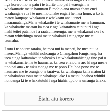
nga korero mo te patu i te taurite tino pai i waenga i te
whakamarie me te haumaru.E mohio ana matou ehara enei
waahanga e rua i te mea motuhake engari he mea hono, a ko ta
matou kaupapa whakaaro e whakaatu ana i tenei
maaramatanga.Ma te whakarite i te whakamarie me te haumaru,
ka whakarite maatau ka taea e nga kaitaraiwa te pupuri i nga
mahi teitei puta noa i a raatau haerenga, me te whakanui ake i o
raatau whiwhinga moni me te whakaiti i te ngenge me te
taumaha.
I roto i te ao tere taraka, he mea nui ia meneti, he mea nui ia
maero.Ma nga whitiki nohoanga o Changzhou Fangsheng, ka
taea e nga kaitaraiwa te wheako i te whakakotahitanga tino pai o
te whakamarie me te haumaru, ka taea e ratou te aro ki nga mea e
tino pai ana - te tuku taonga me te pono.Hei hoa pono mo te
haumaru me te oranga o te taraiwa, ka whakapau kaha matou ki
te whakahou tonu me te whakapai ake i a matou hoahoa whitiki
nohoanga ki te whakatutuki i nga hiahia tipu o te umanga taraka.
Ētahi atu korero