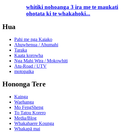
whitiki nohoanga 3 ira me te maukati
ohotata ki te whakahoki...
Hua
Pahi me nga Kaiako
Ahuwhenua / Ahumahi
Taraka
Kaata korowha
Nga Mahi Wira / Mokowhiti
Atu-Road / UTV
motopaika
Hononga Tere
Kainga
Waehanga
Mo FengSheng
To Tatou Korero
Media/Blog
Whakahaere Kounga
Whakapā mai