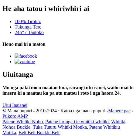
He aha tatou i whiriwhiri ai
100% Tirotiro
Tukunga Tere
24h*7 Tautoko
Hono mai ki a matou
Uiuitanga
Mo nga patai mo o maatau hua, rarangi utu ranei, waiho mai to
imeera ki a maatau ka pa atu matou i roto i nga haora 24.
Uiui Inaianei
© Mana pupuri - 2010-2024 : Katoa nga mana pupuri.-
Mahere pae
-
Pukoro AMP
Patene Whitiki Noho
,
Patene i runga i te whitiki whitiki
,
Whitiki
Nohoa Buckle
,
Tuka Tuturu Whitiki Motika
,
Patene Whitikiu
Motika
,
Belt Belt Buckle Belt
,