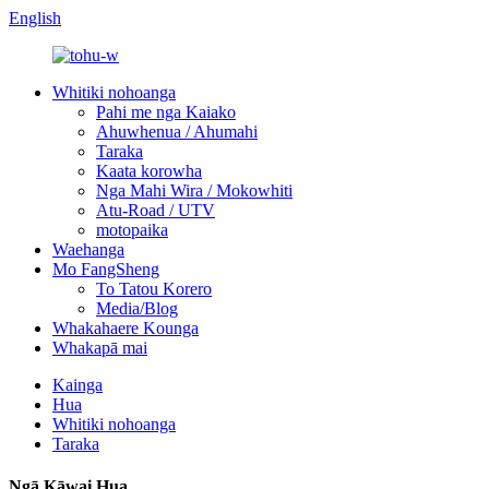
English
Whitiki nohoanga
Pahi me nga Kaiako
Ahuwhenua / Ahumahi
Taraka
Kaata korowha
Nga Mahi Wira / Mokowhiti
Atu-Road / UTV
motopaika
Waehanga
Mo FangSheng
To Tatou Korero
Media/Blog
Whakahaere Kounga
Whakapā mai
Kainga
Hua
Whitiki nohoanga
Taraka
Ngā Kāwai Hua