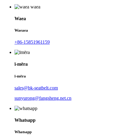
Waea
Waeaea
+86-15851961159
ī-mēra
ī-mēra
sales@bk-seatbelt.com
sunyurong@fangsheng.net.cn
Whatsapp
Whatsapp