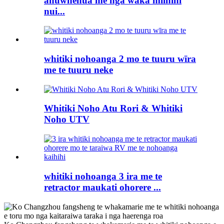
ahuwhenua me nga waka miihini
nui...
whitiki nohoanga 2 mo te tuuru wīra
me te tuuru neke
Whitiki Noho Atu Rori & Whitiki
Noho UTV
whitiki nohoanga 3 ira me te
retractor maukati ohorere ...