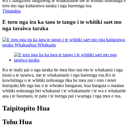
Ko Changzhou fangsheng te whakamarie me te whitiki nohoanga e
toru mo nga kaitaraiwa taraka i nga haerenga roa
Tīmatahia
E toru nga ira ka taea te tango i te whitiki saet mo
nga taraiwa taraka
Ko te mahi pai o nga taraka he mea tino nui mo te whakanui i nga
moni a te taraiwa, me te whakamarie i nga haerenga roa.Ko te
kowhiringa o te whitiki nohoanga tika he mea nui i roto i tenei
horopaki.Me nga tau o te wheako hangarau, kua hangaia o maatau
whitiki nohoanga hei whakanui i te whakamarie i te wa e whakarite
ana i te haumaru, te patu i te toenga pai i waenga i nga mea e rua.
Taipitopito Hua
Tohu Hua